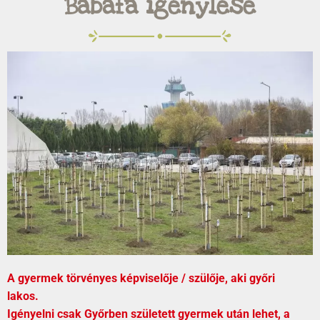
Babafa igénylése
A gyermek törvényes képviselője / szülője, aki győri
lakos.
Igényelni csak Győrben született gyermek után lehet, a