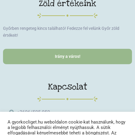
Zöld értékeink
Győrben rengeteg kincs található! Fedezze fel velünk Győr zöld
értékeit!
Irány a város!
Kapcsolat
+3696/505 050
9024 Győr, Orgona u. 10.
A gyorkocliget.hu weboldalon cookie-kat használunk, hogy
hello@gyorkocliget.hu
a legjobb felhasználói élményt nyújthassuk. A sütik
elfogadásával kényelmesebbé teheti a böngészést. Az